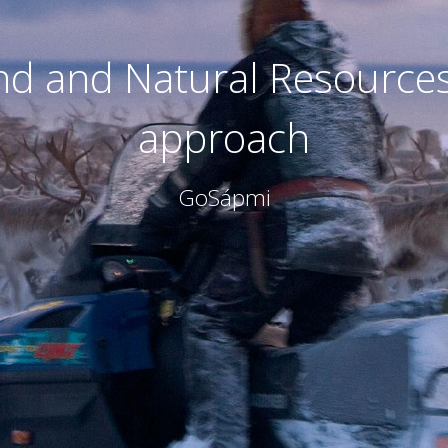
d and Natural Resources 
approach
GoSápmi