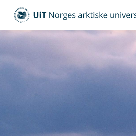
UiT Norges arktiske universitet
Gå til hovedinnhold