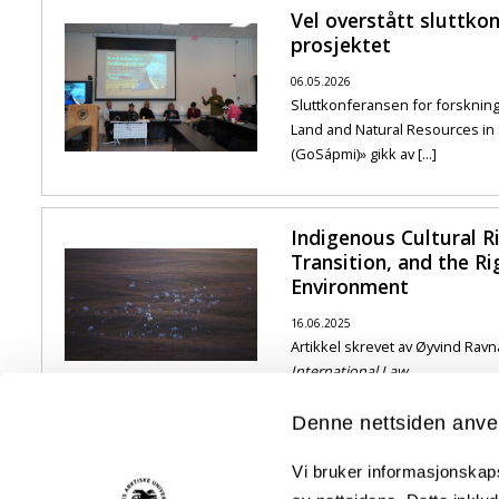
Vel overstått sluttko
prosjektet
06.05.2026
Sluttkonferansen for forsknin
Land and Natural Resources in 
(GoSápmi)» gikk av [...]
Indigenous Cultural R
Transition, and the Ri
Environment
16.06.2025
Artikkel skrevet av Øyvind Ravn
International Law.
Denne nettsiden anve
GoSápmi deltar med en egen sesjon på Pola
Vi bruker informasjonskapsl
06.09.2024