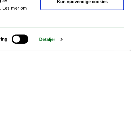
g av
Kun nødvendige cookies
I sin kronikk, også publisert som leder i tidsskriftet Lov og Rett,
s. Les mer om
kritiserer professor Øyvind Ravna regjeringen for manglende
etterlevelse av [...]
ring
Detaljer