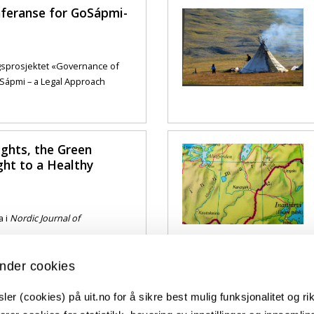
nferanse for GoSápmi-
gsprosjektet «Governance of
Sápmi – a Legal Approach
ights, the Green
ght to a Healthy
a i
Nordic Journal of
nder cookies
r Law Symposium
er (cookies) på uit.no for å sikre best mulig funksjonalitet og rik