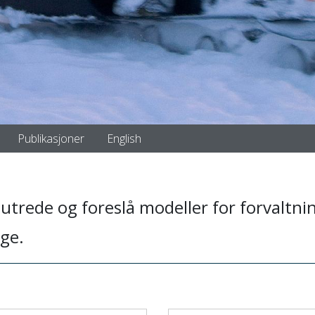
Publikasjoner
English
utrede og foreslå modeller for forvaltni
ge.