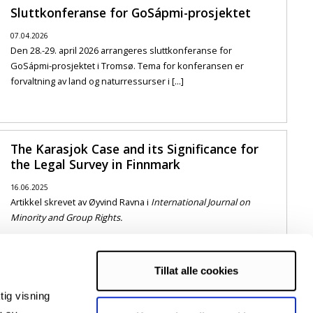
Sluttkonferanse for GoSápmi-prosjektet
07.04.2026
Den 28.-29. april 2026 arrangeres sluttkonferanse for
GoSápmi-prosjektet i Tromsø. Tema for konferansen er
forvaltning av land og naturressurser i [...]
The Karasjok Case and its Significance for
the Legal Survey in Finnmark
16.06.2025
Artikkel skrevet av Øyvind Ravna i
International Journal on
Minority and Group Rights.
Tillat alle cookies
[Kronikk] Fosen-saken og meklingen
tig visning
14.12.2023