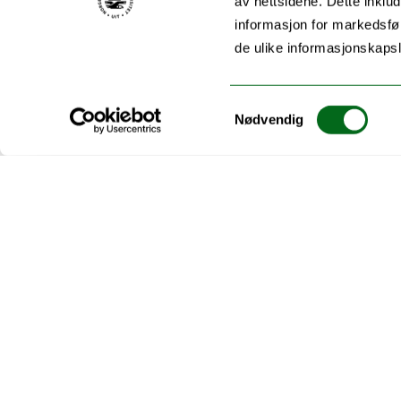
av nettsidene. Dette inklud
informasjon for markedsfør
de ulike informasjonskaps
Samtykkevalg
Nødvendig
Alle nyheter
Akutt hjelp
Si ifra!
Driftsmeldinger