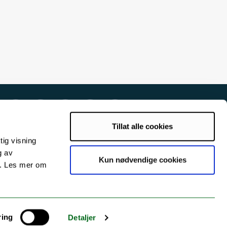
Tillat alle cookies
tig visning
g av
Kun nødvendige cookies
s. Les mer om
ring
Detaljer