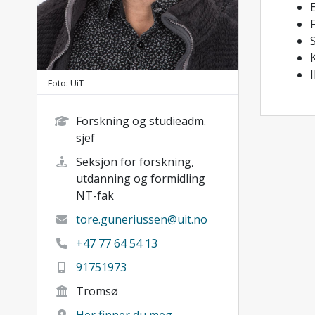
Foto: UiT
Forskning og studieadm.
sjef
Seksjon for forskning,
utdanning og formidling
NT-fak
tore.guneriussen@uit.no
+47 77 64 54 13
91751973
Tromsø
Her finner du meg