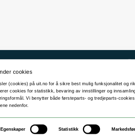
Kontakt UiT
nder cookies
For media
er (cookies) på uit.no for å sikre best mulig funksjonalitet og rik
For skoler
erer cookies for statistikk, bevaring av innstillinger og innsamlin
Ledige stillinger
ingsformål. Vi benytter både førsteparts- og tredjeparts-cookie
lene nedenfor.
English website
Logg inn
Egenskaper
Statistikk
Markedsfø