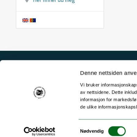
Akutt hjelp
Denne nettsiden anve
Si ifra!
Vi bruker informasjonskapsl
Driftsmeldinger
av nettsidene. Dette inklud
Personvern ved UiT
informasjon for markedsfør
de ulike informasjonskaps
Sikkerhet, beredskap og personvern
Informasjonskapsler
Samtykkevalg
Tilgjengelighetserklæring
Nødvendig