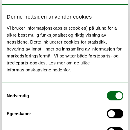
Denne nettsiden anvender cookies
Om
Forskning og undervisning
Vi bruker informasjonskapsler (cookies) på uit.no for å
Publikasjoner
sikre best mulig funksjonalitet og riktig visning av
nettsidene. Dette inkluderer cookies for statistikk,
Andre publikasjoner
bevaring av innstillinger og innsamling av informasjon for
markedsføringsformål. Vi benytter både førsteparts- og
tredjeparts-cookies. Les mer om de ulike
informasjonskapslene nedenfor.
Stillingsbeskrivelse
Spesialist i anestesiologi, pensjonert
Samtykkevalg
Nødvendig
overlege, Finnmarkssykehuset -
Hammerfest sykehus
Egenskaper
Forskningsleder, Nasjonalt senter for
traumatologi, Ullevål sykehus, OUS