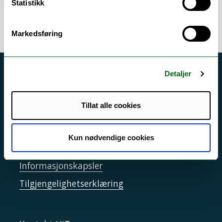
Statistikk
Markedsføring
Detaljer
Akutt hjelp
Si ifra!
Tillat alle cookies
Driftsmeldinger
Personvern ved UiT
Kun nødvendige cookies
Sikkerhet, beredskap og personvern
Informasjonskapsler
Tilgjengelighetserklæring