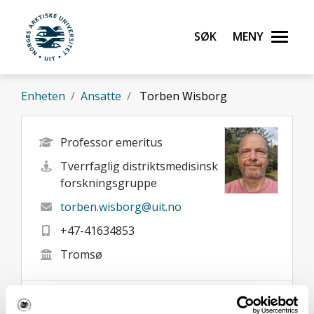
Gå til hovedinnhold
Søk
Meny
UiT Norges arktiske universitet
Enheten
Ansatte
Torben Wisborg
Professor emeritus
Tverrfaglig distriktsmedisinsk
forskningsgruppe
torben.wisborg@uit.no
+47-41634853
Tromsø