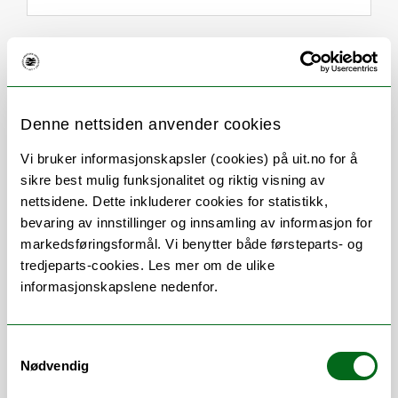
Om
Forskning og undervisning
Publikasjoner
Vedlegg
Denne nettsiden anvender cookies
Her finner du meg
Vi bruker informasjonskapsler (cookies) på uit.no for å
sikre best mulig funksjonalitet og riktig visning av
nettsidene. Dette inkluderer cookies for statistikk,
bevaring av innstillinger og innsamling av informasjon for
Stillingsbeskrivelse
markedsføringsformål. Vi benytter både førsteparts- og
tredjeparts-cookies. Les mer om de ulike
Professor i Biokjemi og Cellebiologi med
informasjonskapslene nedenfor.
mekanistisk grunnforskning innen selektiv
autofagi som hovedforskningsfelt.
Samtykkevalg
Forskningsgruppeleder for Autophagy
Nødvendig
Research Group