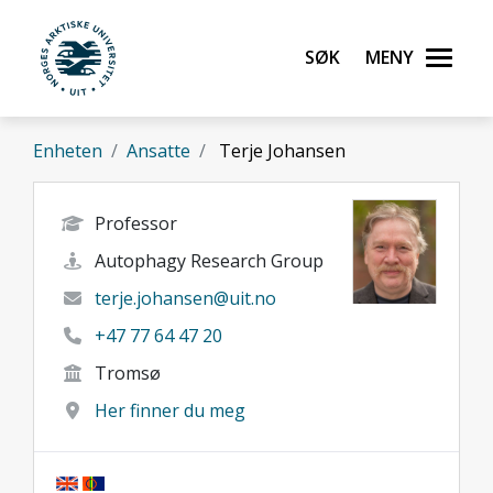
Gå til hovedinnhold
Søk
Meny
UiT Norges arktiske universitet
Enheten
Ansatte
Terje Johansen
Professor
Autophagy Research Group
terje.johansen@uit.no
+47 77 64 47 20
Tromsø
Her finner du meg