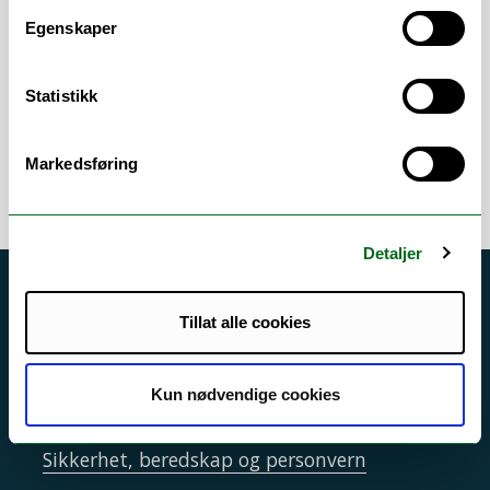
(Autofagiforskningsgruppa).
Egenskaper
Vitenskapelig leder for
Proteomikk og
Metabolomikk kjernefasiliteten
(PRiME)
Statistikk
ved UiT.
Markedsføring
Detaljer
Akutt hjelp
Tillat alle cookies
Si ifra!
Driftsmeldinger
Kun nødvendige cookies
Personvern ved UiT
Sikkerhet, beredskap og personvern