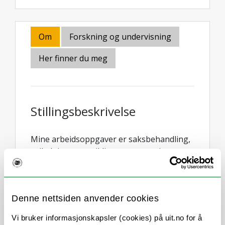
Om
Forskning og undervisning
Her finner du meg
Stillingsbeskrivelse
Mine arbeidsoppgaver er saksbehandling,
veiledning og utviklingsoppgaver i
ansettelses- og rekrutteringsprosesser for
vitenskapelige stillinger og lederstillinger.
Jeg har særlig ansvar for vitenskapelige
Denne nettsiden anvender cookies
stillinger ved Det juridiske fakultet, UMAK
Vi bruker informasjonskapsler (cookies) på uit.no for å
og Result ved UB. Jeg veileder og