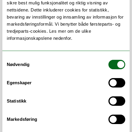
sikre best mulig funksjonalitet og riktig visning av
saksbehandler også administrative
nettsidene. Dette inkluderer cookies for statistikk,
ansettelser og forlengelser av disse (alle
bevaring av innstillinger og innsamling av informasjon for
typer stillinger), samt direkte
markedsføringsformål. Vi benytter både førsteparts- og
ansettelser. Jeg er utvalgssekretær for
tredjeparts-cookies. Les mer om de ulike
ansettelsesutvalg ved UiT.
informasjonskapslene nedenfor.
Jeg tilhører rekrutteringsgruppen for
vitenskapelige stillinger, sammen med:
Sissel Tjosaas, Hilde Strand, Lisbeth Woll
Samtykkevalg
Nødvendig
Mortensen, Guri Karlstøm, Ann-Kristin
Nicolaisen og Gro-Mette Meyer.
Egenskaper
Jeg tilhører arbeidsgruppen for
rekruttering av ledere (hele UiT), sammen
med: Sissel Tjosaas, Hilde Strand, Thomas
Statistikk
Bentsen, Kristina Nyvoll Pedersen, Ann-
Kristin Nicolaisen, Ingunn Strømmesen og
Gro-Mette Meyer.
Markedsføring