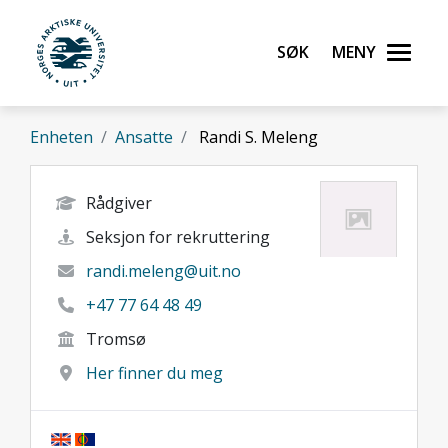
Gå til hovedinnhold
Søk
Meny
UiT Norges arktiske universitet
Enheten
Ansatte
Randi S. Meleng
Rådgiver
Seksjon for rekruttering
randi.meleng@uit.no
+47 77 64 48 49
Tromsø
Her finner du meg