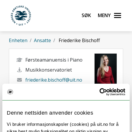
Gå til hovedinnhold
Søk
Meny
UiT Norges arktiske universitet
Enheten
Ansatte
Friederike Bischoff
Førsteamanuensis i Piano
Musikkonservatoriet
friederike.bischoff@uit.no
+47 77 66 05 53
46660933
Tromsø
Denne nettsiden anvender cookies
Vi bruker informasjonskapsler (cookies) på uit.no for å
sikre best mulig funksjonalitet og riktig visning av