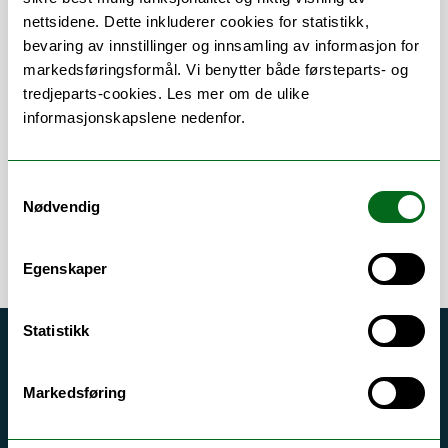
nettsidene. Dette inkluderer cookies for statistikk,
bevaring av innstillinger og innsamling av informasjon for
markedsføringsformål. Vi benytter både førsteparts- og
Om
Forskning og undervisning
tredjeparts-cookies. Les mer om de ulike
Publikasjoner
informasjonskapslene nedenfor.
Samtykkevalg
Nødvendig
Egenskaper
Statistikk
Akutt hjelp
Si ifra!
Markedsføring
Driftsmeldinger