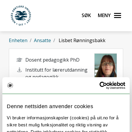
Gå til hovedinnhold
Søk
Meny
UiT Norges arktiske universitet
Enheten
Ansatte
Lisbet Rønningsbakk
Dosent pedagogikk PhD
Institutt for lærerutdanning
og pedagogikk
lisbet.ronningsbakk@uit.no
Tromsø
Denne nettsiden anvender cookies
Vi bruker informasjonskapsler (cookies) på uit.no for å
sikre best mulig funksjonalitet og riktig visning av
nettsidene. Dette inkluderer cookies for statistikk,