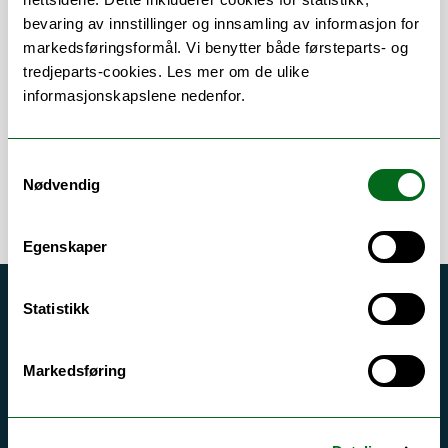
bevaring av innstillinger og innsamling av informasjon for
Om
Forskning og undervisning
markedsføringsformål. Vi benytter både førsteparts- og
Publikasjoner
tredjeparts-cookies. Les mer om de ulike
informasjonskapslene nedenfor.
Samtykkevalg
Nødvendig
Egenskaper
Statistikk
Akutt hjelp
Si ifra!
Markedsføring
Driftsmeldinger
Personvern ved UiT