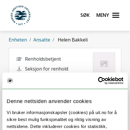
Gå til hovedinnhold
Søk
Meny
UiT Norges arktiske universitet
Enheten
Ansatte
Helen Bakkeli
Renholdsbetjent
Seksjon for renhold
helen.bakkeli@uit.no
Tromsø
Denne nettsiden anvender cookies
Vi bruker informasjonskapsler (cookies) på uit.no for å
sikre best mulig funksjonalitet og riktig visning av
nettsidene. Dette inkluderer cookies for statistikk,