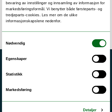
Om
Forskning og undervisning
bevaring av innstillinger og innsamling av informasjon for
markedsføringsformål. Vi benytter både førsteparts- og
tredjeparts-cookies. Les mer om de ulike
informasjonskapslene nedenfor.
Samtykkevalg
Nødvendig
Egenskaper
Akutt hjelp
Si ifra!
Statistikk
Driftsmeldinger
Personvern ved UiT
Markedsføring
Sikkerhet, beredskap og personvern
Informasjonskapsler
Detaljer