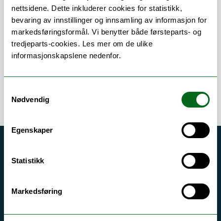
nettsidene. Dette inkluderer cookies for statistikk,
bevaring av innstillinger og innsamling av informasjon for
Om
Forskning og undervisning
markedsføringsformål. Vi benytter både førsteparts- og
tredjeparts-cookies. Les mer om de ulike
informasjonskapslene nedenfor.
Samtykkevalg
Nødvendig
Egenskaper
Akutt hjelp
Statistikk
Si ifra!
Driftsmeldinger
Markedsføring
Personvern ved UiT
Sikkerhet, beredskap og personvern