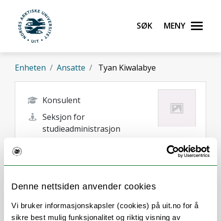
Gå til hovedinnhold
Søk
Meny
UiT Norges arktiske universitet
Enheten
Ansatte
Tyan Kiwalabye
Konsulent
Seksjon for
studieadministrasjon
tyan.kiwalabye@uit.no
+47 77 64 61 13
Tromsø
Denne nettsiden anvender cookies
Vi bruker informasjonskapsler (cookies) på uit.no for å
sikre best mulig funksjonalitet og riktig visning av