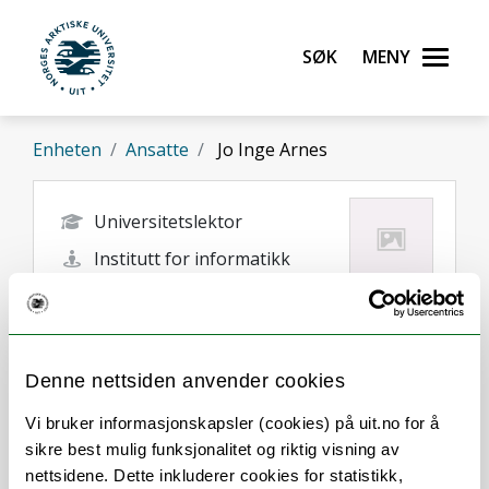
Gå til hovedinnhold
Søk
Meny
UiT Norges arktiske universitet
Enheten
Ansatte
Jo Inge Arnes
Universitetslektor
Institutt for informatikk
jo.i.arnes@uit.no
Tromsø
Denne nettsiden anvender cookies
Vi bruker informasjonskapsler (cookies) på uit.no for å
sikre best mulig funksjonalitet og riktig visning av
nettsidene. Dette inkluderer cookies for statistikk,