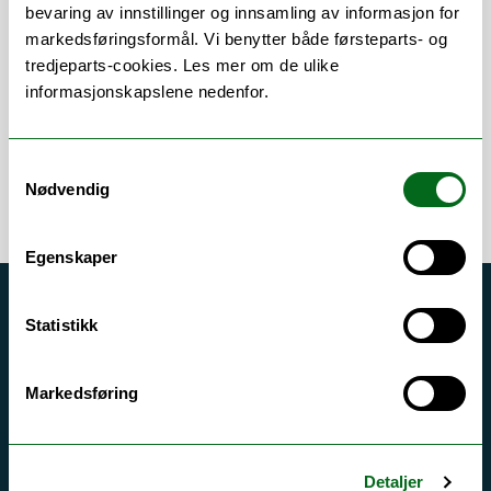
Om
Forskning og undervisning
bevaring av innstillinger og innsamling av informasjon for
markedsføringsformål. Vi benytter både førsteparts- og
Publikasjoner
tredjeparts-cookies. Les mer om de ulike
informasjonskapslene nedenfor.
Samtykkevalg
Nødvendig
Egenskaper
Akutt hjelp
Statistikk
Si ifra!
Driftsmeldinger
Markedsføring
Personvern ved UiT
Sikkerhet, beredskap og personvern
Detaljer