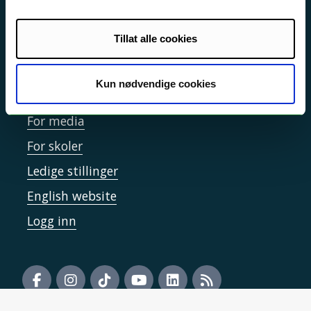
Informasjonskapsler
Tilgjengelighetserklæring
Tillat alle cookies
Kun nødvendige cookies
Kontakt UiT
For media
For skoler
Ledige stillinger
English website
Logg inn