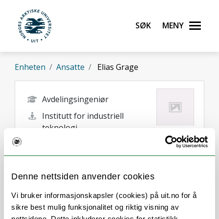
Gå til hovedinnhold
Søk
Meny
UiT Norges arktiske universitet
Enheten
Ansatte
Elias Grage
Avdelingsingeniør
Institutt for industriell
teknologi
elias.grage@uit.no
Narvik
Denne nettsiden anvender cookies
Vi bruker informasjonskapsler (cookies) på uit.no for å
sikre best mulig funksjonalitet og riktig visning av
nettsidene. Dette inkluderer cookies for statistikk,