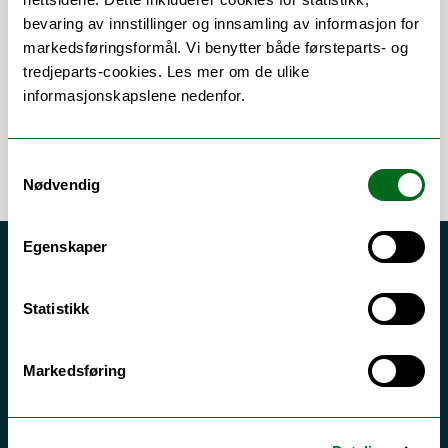
bevaring av innstillinger og innsamling av informasjon for
Om
Forskning og undervisning
markedsføringsformål. Vi benytter både førsteparts- og
tredjeparts-cookies. Les mer om de ulike
informasjonskapslene nedenfor.
Samtykkevalg
Nødvendig
Egenskaper
Akutt hjelp
Si ifra!
Statistikk
Driftsmeldinger
Markedsføring
Personvern ved UiT
Sikkerhet, beredskap og personvern