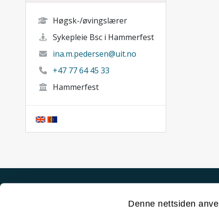
Høgsk-/øvingslærer
Sykepleie Bsc i Hammerfest
ina.m.pedersen@uit.no
+47 77 64 45 33
Hammerfest
Akutt hjelp
Denne nettsiden anve
Si ifra!