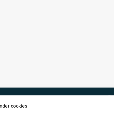
Kontakt UiT
nder cookies
For media