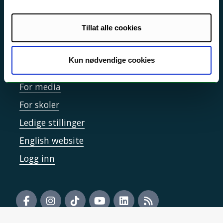
Informasjonskapsler
Tilgjengelighetserklæring
Tillat alle cookies
Kun nødvendige cookies
Kontakt UiT
For media
For skoler
Ledige stillinger
English website
Logg inn