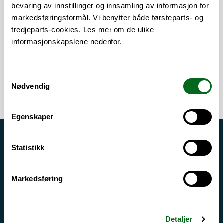
Om
Forskning og undervisning
bevaring av innstillinger og innsamling av informasjon for
markedsføringsformål. Vi benytter både førsteparts- og
Publikasjoner
tredjeparts-cookies. Les mer om de ulike
informasjonskapslene nedenfor.
Samtykkevalg
Nødvendig
Egenskaper
Akutt hjelp
Statistikk
Si ifra!
Driftsmeldinger
Markedsføring
Personvern ved UiT
Sikkerhet, beredskap og personvern
Detaljer