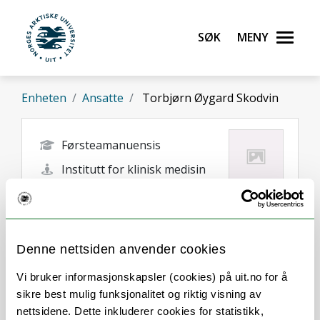
Gå til hovedinnhold
Søk
Meny
UiT Norges arktiske universitet
Enheten
Ansatte
Torbjørn Øygard Skodvin
Førsteamanuensis
Institutt for klinisk medisin
torbjorn.o.skodvin@uit.no
Tromsø
Denne nettsiden anvender cookies
Vi bruker informasjonskapsler (cookies) på uit.no for å
sikre best mulig funksjonalitet og riktig visning av
nettsidene. Dette inkluderer cookies for statistikk,