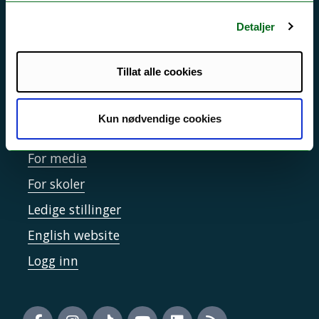
Sikkerhet, beredskap og personvern
Detaljer
Informasjonskapsler
Tilgjengelighetserklæring
Tillat alle cookies
Kun nødvendige cookies
Kontakt UiT
For media
For skoler
Ledige stillinger
English website
Logg inn