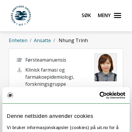
Gå til hovedinnhold
Søk
Meny
UiT Norges arktiske universitet
Enheten
Ansatte
Nhung Trinh
Førsteamanuensis
Klinisk farmasi og
farmakoepidemiologi,
forskningsgruppe
nhung.trinh@uit.no
Tromsø
Denne nettsiden anvender cookies
Vi bruker informasjonskapsler (cookies) på uit.no for å