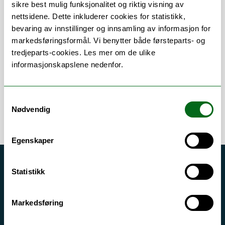
sikre best mulig funksjonalitet og riktig visning av
nettsidene. Dette inkluderer cookies for statistikk,
Om
Forskning og undervisning
bevaring av innstillinger og innsamling av informasjon for
markedsføringsformål. Vi benytter både førsteparts- og
CV
Publikasjoner
tredjeparts-cookies. Les mer om de ulike
informasjonskapslene nedenfor.
Samtykkevalg
Nødvendig
Egenskaper
Akutt hjelp
Statistikk
Si ifra!
Markedsføring
Driftsmeldinger
Personvern ved UiT