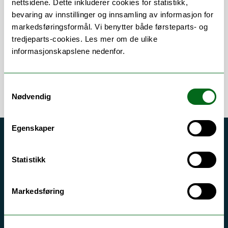
nettsidene. Dette inkluderer cookies for statistikk,
bevaring av innstillinger og innsamling av informasjon for
Om
Forskning og undervisning
markedsføringsformål. Vi benytter både førsteparts- og
tredjeparts-cookies. Les mer om de ulike
informasjonskapslene nedenfor.
Samtykkevalg
Nødvendig
Egenskaper
Akutt hjelp
Si ifra!
Statistikk
Driftsmeldinger
Markedsføring
Personvern ved UiT
Sikkerhet, beredskap og personvern