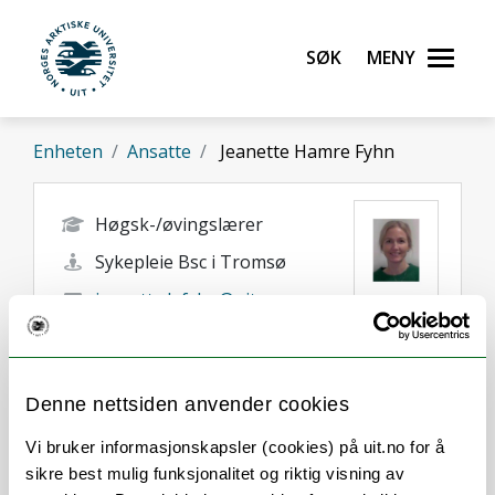
Gå til hovedinnhold
Søk
Meny
UiT Norges arktiske universitet
Enheten
Ansatte
Jeanette Hamre Fyhn
Høgsk-/øvingslærer
Sykepleie Bsc i Tromsø
jeanette.h.fyhn@uit.no
+47 77 64 49 11
Tromsø
Denne nettsiden anvender cookies
Vi bruker informasjonskapsler (cookies) på uit.no for å
sikre best mulig funksjonalitet og riktig visning av