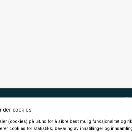
Kontakt UiT
nder cookies
For media
er (cookies) på uit.no for å sikre best mulig funksjonalitet og rik
For skoler
erer cookies for statistikk, bevaring av innstillinger og innsamlin