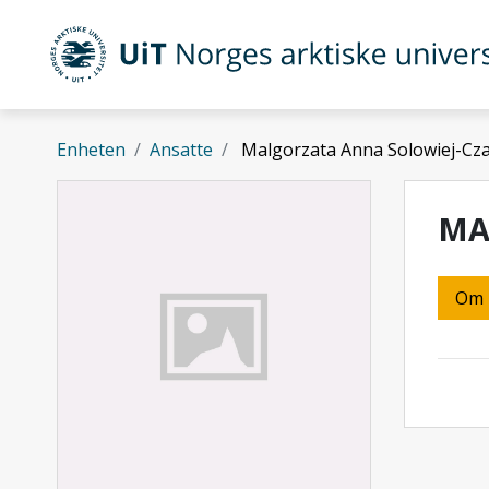
Gå til hovedinnhold
UiT Norges arktiske universitet
Enheten
Ansatte
Malgorzata Anna Solowiej-Cz
MA
Om