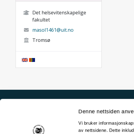
Det helsevitenskapelige
fakultet
masol1461@uit.no
Tromsø
Akutt hjelp
Denne nettsiden anve
Si ifra!
Vi bruker informasjonskapsl
Driftsmeldinger
av nettsidene. Dette inklud