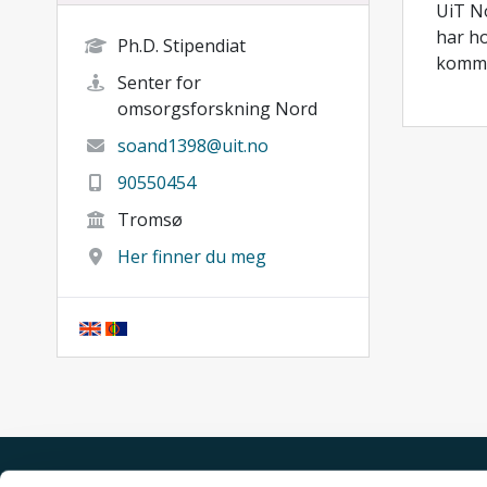
UiT No
har ho
Ph.D. Stipendiat
komm
Senter for
omsorgsforskning Nord
soand1398@uit.no
90550454
Tromsø
Her finner du meg