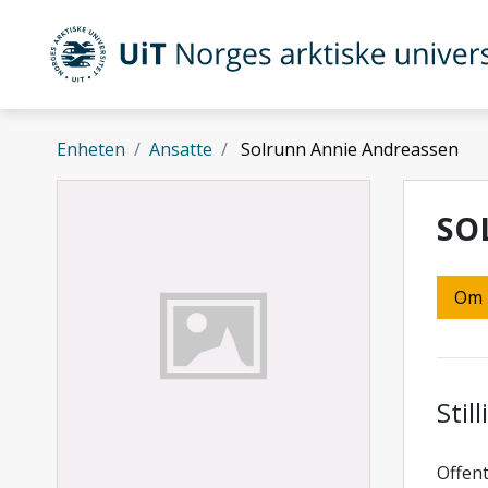
Gå til hovedinnhold
UiT Norges arktiske universitet
Enheten
Ansatte
Solrunn Annie Andreassen
SO
Om
Stil
Offent