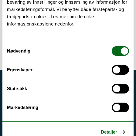
bevaring av innstillinger og innsamling av informasjon for
markedsføringsformål. Vi benytter både førsteparts- og
Publikasjoner
tredjeparts-cookies. Les mer om de ulike
informasjonskapslene nedenfor.
Samtykkevalg
Nødvendig
Egenskaper
Akutt hjelp
Statistikk
Si ifra!
Driftsmeldinger
Markedsføring
Personvern ved UiT
Sikkerhet, beredskap og personvern
Detaljer