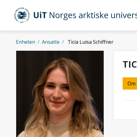
Gå til hovedinnhold
UiT Norges arktiske universitet
Enheten
Ansatte
Ticia Luisa Schiffner
TI
Om