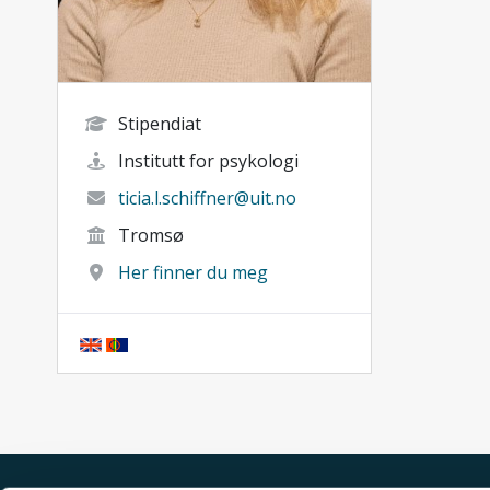
Stipendiat
Institutt for psykologi
ticia.l.schiffner@uit.no
Tromsø
Her finner du meg