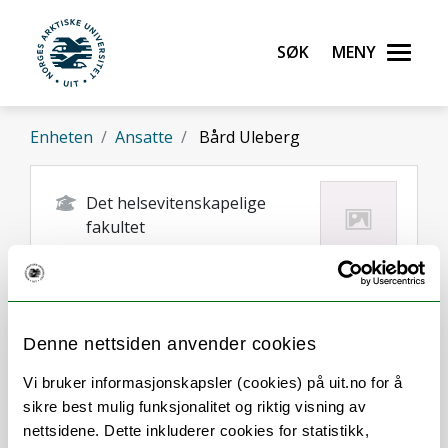
Gå til hovedinnhold
Søk
Meny
UiT Norges arktiske universitet
Enheten
Ansatte
Bård Uleberg
Det helsevitenskapelige
fakultet
bard.erling.uleberg@uit.no
Tromso
Denne nettsiden anvender cookies
Vi bruker informasjonskapsler (cookies) på uit.no for å
sikre best mulig funksjonalitet og riktig visning av
nettsidene. Dette inkluderer cookies for statistikk,
Om
Forskning og undervisning