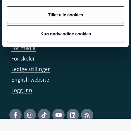
Informasjonskapsler
Tilgjengelighetserklæring
Tillat alle cookies
Kun nødvendige cookies
Kontakt UiT
For media
For skoler
Ledige stillinger
English website
Logg inn