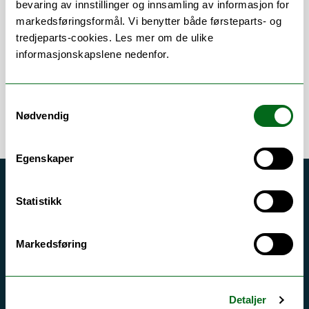
bevaring av innstillinger og innsamling av informasjon for
markedsføringsformål. Vi benytter både førsteparts- og
Publikasjoner
tredjeparts-cookies. Les mer om de ulike
informasjonskapslene nedenfor.
Samtykkevalg
Nødvendig
Egenskaper
Akutt hjelp
Statistikk
Si ifra!
Driftsmeldinger
Markedsføring
Personvern ved UiT
Sikkerhet, beredskap og personvern
Detaljer