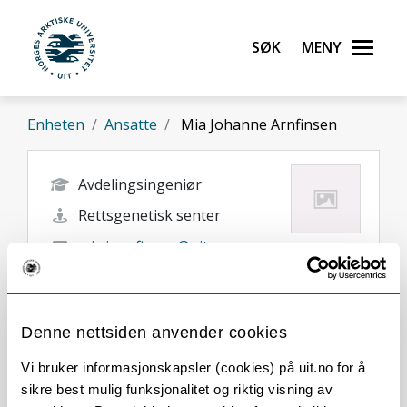
Gå til hovedinnhold
Søk
Meny
UiT Norges arktiske universitet
Enheten
Ansatte
Mia Johanne Arnfinsen
Avdelingsingeniør
Rettsgenetisk senter
mia.j.arnfinsen@uit.no
+47 77 64 42 64
Tromsø
Denne nettsiden anvender cookies
Vi bruker informasjonskapsler (cookies) på uit.no for å
sikre best mulig funksjonalitet og riktig visning av