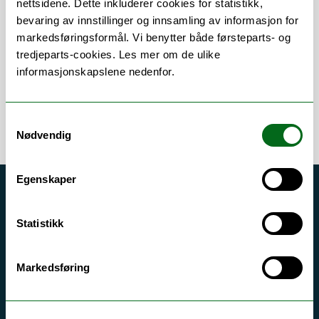
nettsidene. Dette inkluderer cookies for statistikk,
bevaring av innstillinger og innsamling av informasjon for
Om
Forskning og undervisning
markedsføringsformål. Vi benytter både førsteparts- og
tredjeparts-cookies. Les mer om de ulike
informasjonskapslene nedenfor.
Samtykkevalg
Nødvendig
Egenskaper
Akutt hjelp
Si ifra!
Statistikk
Driftsmeldinger
Markedsføring
Personvern ved UiT
Sikkerhet, beredskap og personvern