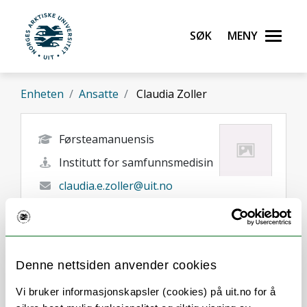
Gå til hovedinnhold
Søk
Meny
UiT Norges arktiske universitet
Enheten
Ansatte
Claudia Zoller
Førsteamanuensis
Institutt for samfunnsmedisin
claudia.e.zoller@uit.no
Tromsø
Her finner du meg
Denne nettsiden anvender cookies
Vi bruker informasjonskapsler (cookies) på uit.no for å