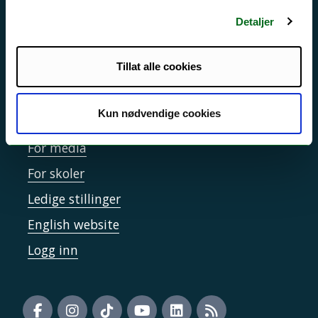
Sikkerhet, beredskap og personvern
Detaljer
Informasjonskapsler
Tilgjengelighetserklæring
Tillat alle cookies
Kun nødvendige cookies
Kontakt UiT
For media
For skoler
Ledige stillinger
English website
Logg inn