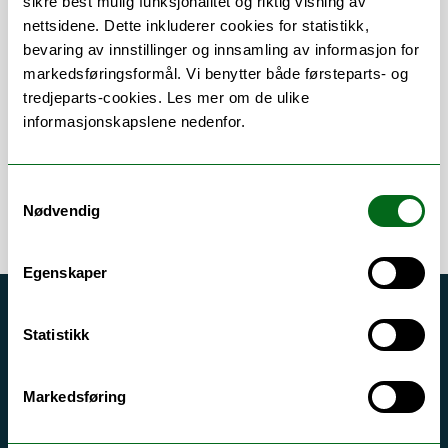
sikre best mulig funksjonalitet og riktig visning av
nettsidene. Dette inkluderer cookies for statistikk,
Om
Forskning og undervisning
bevaring av innstillinger og innsamling av informasjon for
markedsføringsformål. Vi benytter både førsteparts- og
Publikasjoner
Her finner du meg
tredjeparts-cookies. Les mer om de ulike
informasjonskapslene nedenfor.
Samtykkevalg
Nødvendig
Egenskaper
Akutt hjelp
Statistikk
Si ifra!
Driftsmeldinger
Markedsføring
Personvern ved UiT