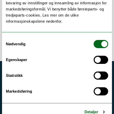
Om
Forskning og undervisning
bevaring av innstillinger og innsamling av informasjon for
markedsføringsformål. Vi benytter både førsteparts- og
Publikasjoner
tredjeparts-cookies. Les mer om de ulike
informasjonskapslene nedenfor.
Samtykkevalg
Nødvendig
Egenskaper
Akutt hjelp
Statistikk
Si ifra!
Driftsmeldinger
Markedsføring
Personvern ved UiT
Sikkerhet, beredskap og personvern
Detaljer