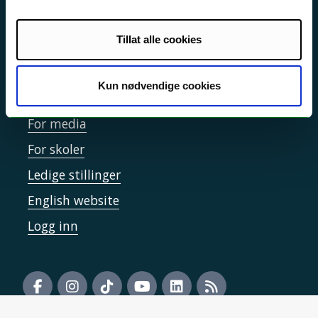
Informasjonskapsler
Tilgjengelighetserklæring
Tillat alle cookies
Kun nødvendige cookies
Kontakt UiT
For media
For skoler
Ledige stillinger
English website
Logg inn