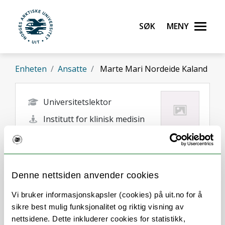
Gå til hovedinnhold
Søk
Meny
UiT Norges arktiske universitet
Enheten
Ansatte
Marte Mari Nordeide Kaland
Universitetslektor
Institutt for klinisk medisin
marte.m.kaland@uit.no
Tromsø
Denne nettsiden anvender cookies
Vi bruker informasjonskapsler (cookies) på uit.no for å
sikre best mulig funksjonalitet og riktig visning av
nettsidene. Dette inkluderer cookies for statistikk,