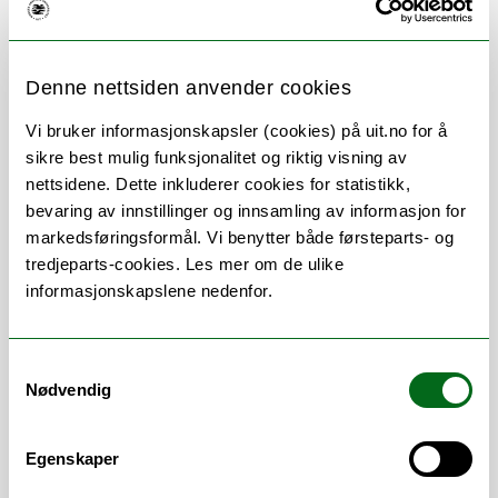
Om
Forskning og undervisning
Denne nettsiden anvender cookies
Vi bruker informasjonskapsler (cookies) på uit.no for å
sikre best mulig funksjonalitet og riktig visning av
nettsidene. Dette inkluderer cookies for statistikk,
Stillingsbeskrivelse
bevaring av innstillinger og innsamling av informasjon for
markedsføringsformål. Vi benytter både førsteparts- og
Bistår med budsjettering, rapportering,
tredjeparts-cookies. Les mer om de ulike
søknadsarbeid, økonomisk oppfølging og
informasjonskapslene nedenfor.
annet knyttet til eksternfinansierte
prosjekter på fakultetet. Hovedsaklig
Samtykkevalg
ansvar for oppfølging av det eksterne
Nødvendig
senteret på institutt for klinisk medisin
(IKM).
Egenskaper
Error rendering component