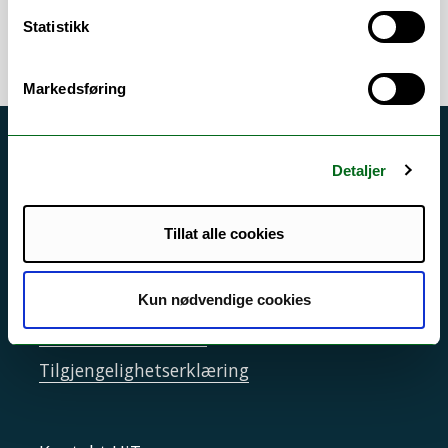
Statistikk
Markedsføring
Akutt hjelp
Detaljer
Si ifra!
Driftsmeldinger
Tillat alle cookies
Personvern ved UiT
Sikkerhet, beredskap og personvern
Kun nødvendige cookies
Informasjonskapsler
Tilgjengelighetserklæring