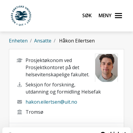
Gå til hovedinnhold
Søk
Meny
UiT Norges arktiske universitet
Enheten
Ansatte
Håkon Eilertsen
Prosjektøkonom ved
Prosjektkontoret på det
helsevitenskapelige fakultet.
Seksjon for forskning,
utdanning og formidling Helsefak
hakon.eilertsen@uit.no
Tromsø