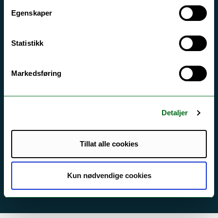
Egenskaper
Tilgjengelighetserklæring
Statistikk
Kontakt UiT
For media
Markedsføring
For skoler
Ledige stillinger
Detaljer
English website
Logg inn
Tillat alle cookies
Kun nødvendige cookies