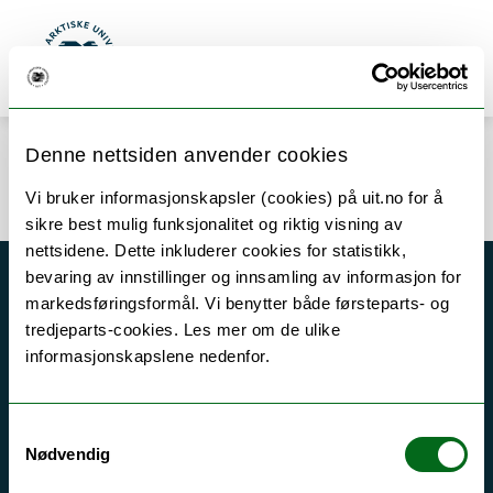
Gå til hovedinnhold
Søk
Meny
UiT Norges arktiske universitet
Denne nettsiden anvender cookies
Error rendering component
Vi bruker informasjonskapsler (cookies) på uit.no for å
sikre best mulig funksjonalitet og riktig visning av
nettsidene. Dette inkluderer cookies for statistikk,
bevaring av innstillinger og innsamling av informasjon for
Akutt hjelp
markedsføringsformål. Vi benytter både førsteparts- og
tredjeparts-cookies. Les mer om de ulike
Si ifra!
informasjonskapslene nedenfor.
Driftsmeldinger
Personvern ved UiT
Samtykkevalg
Sikkerhet, beredskap og personvern
Nødvendig
Informasjonskapsler