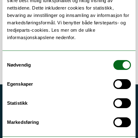
sikre best mulig funksjonalitet og riktig visning av
nettsidene. Dette inkluderer cookies for statistikk,
Om
Forskning og undervisning
bevaring av innstillinger og innsamling av informasjon for
markedsføringsformål. Vi benytter både førsteparts- og
Her finner du meg
tredjeparts-cookies. Les mer om de ulike
informasjonskapslene nedenfor.
Samtykkevalg
Nødvendig
Egenskaper
Akutt hjelp
Statistikk
Si ifra!
Driftsmeldinger
Markedsføring
Personvern ved UiT