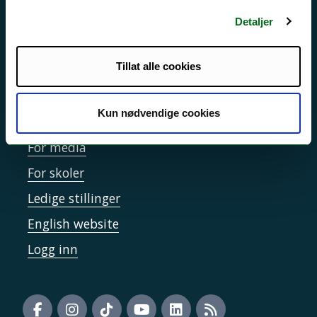
Sikkerhet, beredskap og personvern
Detaljer
Informasjonskapsler
Tilgjengelighetserklæring
Tillat alle cookies
Kun nødvendige cookies
Kontakt UiT
For media
For skoler
Ledige stillinger
English website
Logg inn