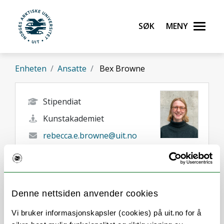
Gå til hovedinnhold
Søk
Meny
UiT Norges arktiske universitet
Enheten
Ansatte
Bex Browne
Stipendiat
Kunstakademiet
rebecca.e.browne@uit.no
Tromsø
Her finner du meg
Denne nettsiden anvender cookies
Vi bruker informasjonskapsler (cookies) på uit.no for å