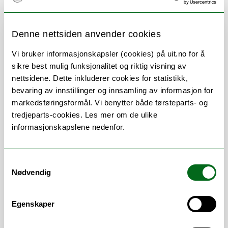
Denne nettsiden anvender cookies
Vi bruker informasjonskapsler (cookies) på uit.no for å
Om
Forskning og undervisning
sikre best mulig funksjonalitet og riktig visning av
nettsidene. Dette inkluderer cookies for statistikk,
Publikasjoner
Her finner du meg
bevaring av innstillinger og innsamling av informasjon for
markedsføringsformål. Vi benytter både førsteparts- og
tredjeparts-cookies. Les mer om de ulike
informasjonskapslene nedenfor.
Stillingsbeskrivelse
Samtykkevalg
Arbeider med ekstern finansiering med
Nødvendig
fokus på EU. Saksbehandling og
forvaltning av utvalgte programmer i UiT
Talent.
Egenskaper