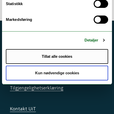
Statistikk
Markedsføring
Akutt hjelp
Detaljer
Si ifra!
Driftsmeldinger
Tillat alle cookies
Personvern ved UiT
Sikkerhet, beredskap og personvern
Kun nødvendige cookies
Informasjonskapsler
Tilgjengelighetserklæring
Kontakt UiT