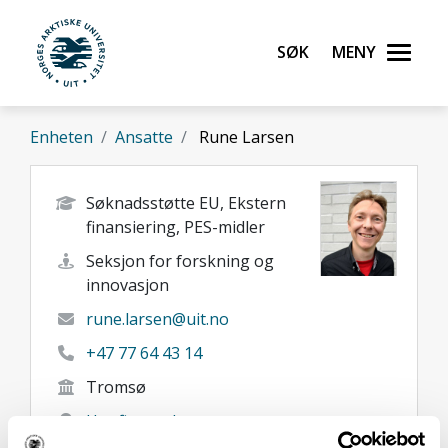
Gå til hovedinnhold
Søk
Meny
UiT Norges arktiske universitet
Enheten
Ansatte
Rune Larsen
Søknadsstøtte EU, Ekstern
finansiering, PES-midler
Seksjon for forskning og
innovasjon
rune.larsen@uit.no
+47 77 64 43 14
Tromsø
Her finner du meg