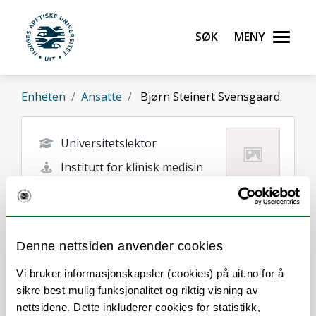
Gå til hovedinnhold
Søk
Meny
UiT Norges arktiske universitet
Enheten
Ansatte
Bjørn Steinert Svensgaard
Universitetslektor
Institutt for klinisk medisin
bjorn.s.svensgaard@uit.no
Tromsø
Denne nettsiden anvender cookies
Vi bruker informasjonskapsler (cookies) på uit.no for å
sikre best mulig funksjonalitet og riktig visning av
nettsidene. Dette inkluderer cookies for statistikk,