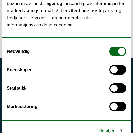
Om
Forskning og undervisning
bevaring av innstillinger og innsamling av informasjon for
markedsføringsformål. Vi benytter både førsteparts- og
tredjeparts-cookies. Les mer om de ulike
informasjonskapslene nedenfor.
Samtykkevalg
Nødvendig
Egenskaper
Akutt hjelp
Si ifra!
Statistikk
Driftsmeldinger
Personvern ved UiT
Markedsføring
Sikkerhet, beredskap og personvern
Informasjonskapsler
Detaljer