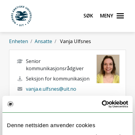
Gå til hovedinnhold
Søk
Meny
UiT Norges arktiske universitet
Enheten
Ansatte
Vanja Ulfsnes
Senior
kommunikasjonsrådgiver
Seksjon for kommunikasjon
vanja.e.ulfsnes@uit.no
+47 78 45 05 28
Alta
Her finner du meg
Denne nettsiden anvender cookies