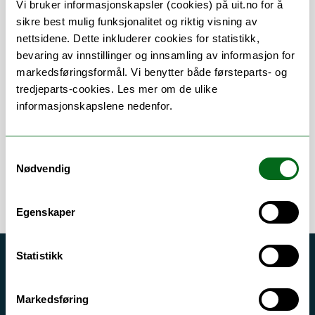
Vi bruker informasjonskapsler (cookies) på uit.no for å
sikre best mulig funksjonalitet og riktig visning av
nettsidene. Dette inkluderer cookies for statistikk,
bevaring av innstillinger og innsamling av informasjon for
Om
Forskning og undervisning
markedsføringsformål. Vi benytter både førsteparts- og
tredjeparts-cookies. Les mer om de ulike
Her finner du meg
informasjonskapslene nedenfor.
Samtykkevalg
Nødvendig
Egenskaper
Statistikk
Akutt hjelp
Si ifra!
Markedsføring