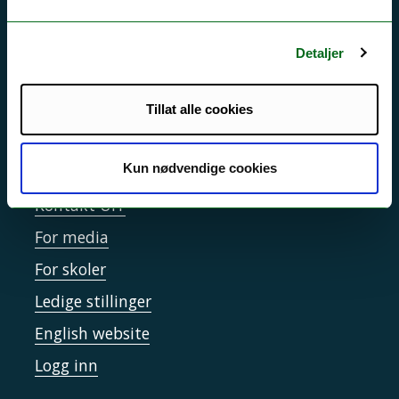
Driftsmeldinger
Personvern ved UiT
Detaljer
Sikkerhet, beredskap og personvern
Informasjonskapsler
Tillat alle cookies
Tilgjengelighetserklæring
Kun nødvendige cookies
Kontakt UiT
For media
For skoler
Ledige stillinger
English website
Logg inn