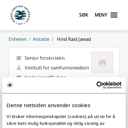
Gå til hovedinnhold
Søk
Meny
UiT Norges arktiske universitet
Enheten
Ansatte
Hind Raid Jawad
Senior forskn.tekn
Institutt for samfunnsmedisin
hind.r.jawad@uit.no
Tromsø
Denne nettsiden anvender cookies
Vi bruker informasjonskapsler (cookies) på uit.no for å
sikre best mulig funksjonalitet og riktig visning av