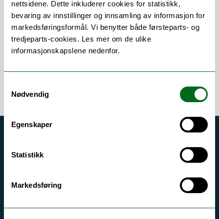
Om
Forskning og undervisning
nettsidene. Dette inkluderer cookies for statistikk,
bevaring av innstillinger og innsamling av informasjon for
markedsføringsformål. Vi benytter både førsteparts- og
tredjeparts-cookies. Les mer om de ulike
Error rendering component
informasjonskapslene nedenfor.
Samtykkevalg
Nødvendig
Egenskaper
Akutt hjelp
Statistikk
Si ifra!
Driftsmeldinger
Markedsføring
Personvern ved UiT
Sikkerhet, beredskap og personvern