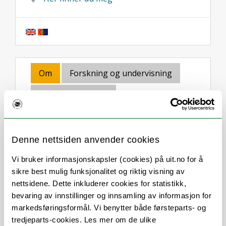
Om
Forskning og undervisning
Her finner du meg
Denne nettsiden anvender cookies
Stillingsbeskrivelse
Vi bruker informasjonskapsler (cookies) på uit.no for å
sikre best mulig funksjonalitet og riktig visning av
Administrasjon og saksbehandling av IVT-
nettsidene. Dette inkluderer cookies for statistikk,
fakultetets ph.d.-program i
bevaring av innstillinger og innsamling av informasjon for
ingeniørvitenskap og teknologi
markedsføringsformål. Vi benytter både førsteparts- og
Sekretær for Forskningsutvalget (FU) ved
tredjeparts-cookies. Les mer om de ulike