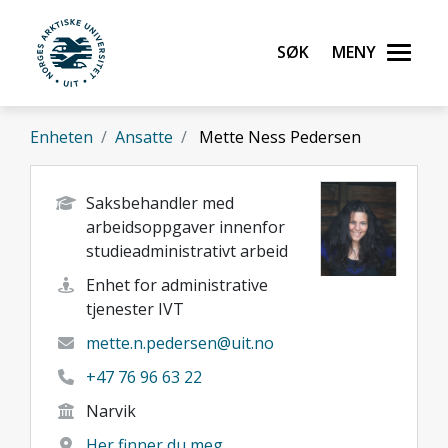
Gå til hovedinnhold
Søk
Meny
UiT Norges arktiske universitet
Enheten
Ansatte
Mette Ness Pedersen
Saksbehandler med
arbeidsoppgaver innenfor
studieadministrativt arbeid
Enhet for administrative
tjenester IVT
mette.n.pedersen@uit.no
+47 76 96 63 22
Narvik
Her finner du meg