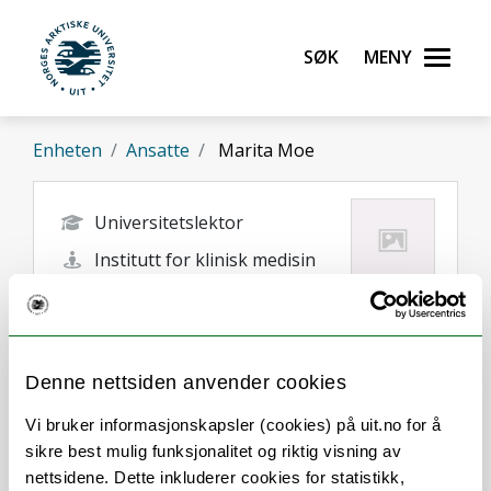
Gå til hovedinnhold
Søk
Meny
UiT Norges arktiske universitet
Enheten
Ansatte
Marita Moe
Universitetslektor
Institutt for klinisk medisin
marita.moe@uit.no
Tromsø
Denne nettsiden anvender cookies
Vi bruker informasjonskapsler (cookies) på uit.no for å
sikre best mulig funksjonalitet og riktig visning av
nettsidene. Dette inkluderer cookies for statistikk,