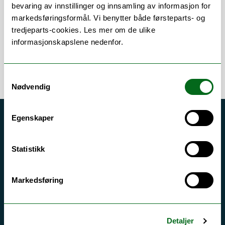
Om
Forskning og undervisning
bevaring av innstillinger og innsamling av informasjon for
markedsføringsformål. Vi benytter både førsteparts- og
tredjeparts-cookies. Les mer om de ulike
informasjonskapslene nedenfor.
Samtykkevalg
Nødvendig
Egenskaper
Akutt hjelp
Si ifra!
Statistikk
Driftsmeldinger
Personvern ved UiT
Markedsføring
Sikkerhet, beredskap og personvern
Informasjonskapsler
Detaljer