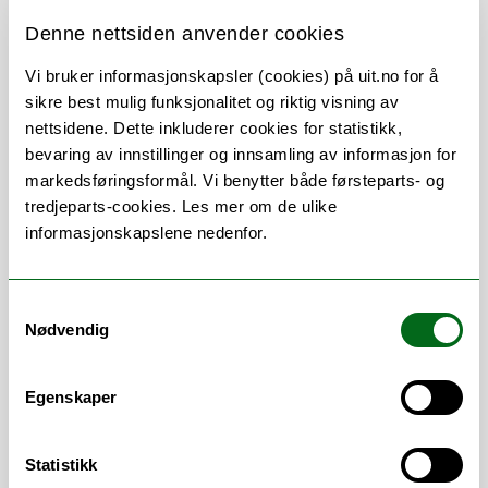
Denne nettsiden anvender cookies
Vi bruker informasjonskapsler (cookies) på uit.no for å
Om
Forskning og undervisning
sikre best mulig funksjonalitet og riktig visning av
Publikasjoner
Her finner du meg
nettsidene. Dette inkluderer cookies for statistikk,
bevaring av innstillinger og innsamling av informasjon for
markedsføringsformål. Vi benytter både førsteparts- og
tredjeparts-cookies. Les mer om de ulike
informasjonskapslene nedenfor.
Stillingsbeskrivelse
Stipendiat i prosjektet "Dental
Samtykkevalg
erosions in adolescents and young
Nødvendig
adults"
Egenskaper
Statistikk