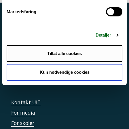
Markedsføring
Akutt hjelp
Si ifra!
Detaljer
Driftsmeldinger
Personvern ved UiT
Tillat alle cookies
Sikkerhet, beredskap og personvern
Informasjonskapsler
Kun nødvendige cookies
Tilgjengelighetserklæring
Kontakt UiT
For media
For skoler