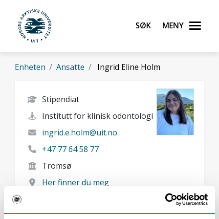
Gå til hovedinnhold
Søk
Meny
UiT Norges arktiske universitet
Enheten
Ansatte
Ingrid Eline Holm
Stipendiat
Institutt for klinisk odontologi
ingrid.e.holm@uit.no
+47 77 64 58 77
Tromsø
Her finner du meg