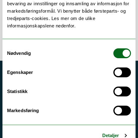
Om
Forskning og undervisning
bevaring av innstillinger og innsamling av informasjon for
markedsføringsformål. Vi benytter både førsteparts- og
tredjeparts-cookies. Les mer om de ulike
informasjonskapslene nedenfor.
Samtykkevalg
Nødvendig
Egenskaper
Akutt hjelp
Si ifra!
Statistikk
Driftsmeldinger
Personvern ved UiT
Markedsføring
Sikkerhet, beredskap og personvern
Informasjonskapsler
Detaljer