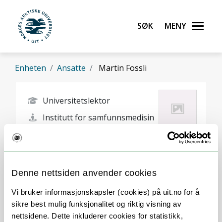
Gå til hovedinnhold
Søk
Meny
UiT Norges arktiske universitet
Enheten
Ansatte
Martin Fossli
Universitetslektor
Institutt for samfunnsmedisin
martin.fossli@uit.no
Tromsø
Denne nettsiden anvender cookies
Vi bruker informasjonskapsler (cookies) på uit.no for å
sikre best mulig funksjonalitet og riktig visning av
nettsidene. Dette inkluderer cookies for statistikk,