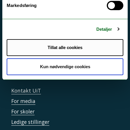
Akutt hjelp
Markedsføring
Si ifra!
Driftsmeldinger
Detaljer
Personvern ved UiT
Sikkerhet, beredskap og personvern
Tillat alle cookies
Informasjonskapsler
Tilgjengelighetserklæring
Kun nødvendige cookies
Kontakt UiT
For media
For skoler
Ledige stillinger