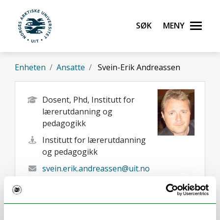
Gå til hovedinnhold
Søk
Meny
UiT Norges arktiske universitet
Enheten
Ansatte
Svein-Erik Andreassen
Dosent, Phd, Institutt for
lærerutdanning og
pedagogikk
Institutt for lærerutdanning
og pedagogikk
svein.erik.andreassen@uit.no
+47 77 64 68 78
+47 986 61521
Tromsø