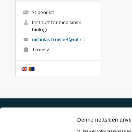
Stipendiat
Institutt for medisinsk
biologi
nicholas.b.nisbet@uit.no
Tromsø
Akutt hjelp
Denne nettsiden anve
Si ifra!
Vi bruker informasjonskapsl