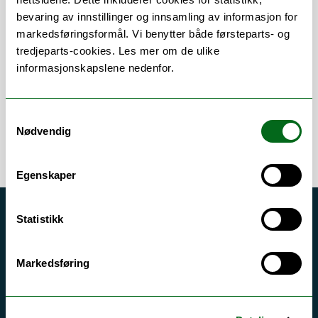
bevaring av innstillinger og innsamling av informasjon for
Om
Forskning og undervisning
markedsføringsformål. Vi benytter både førsteparts- og
Publikasjoner
tredjeparts-cookies. Les mer om de ulike
informasjonskapslene nedenfor.
Samtykkevalg
Nødvendig
Egenskaper
Statistikk
Akutt hjelp
Si ifra!
Markedsføring
Driftsmeldinger
Personvern ved UiT