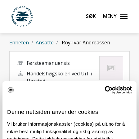
Gå til hovedinnhold
Søk
Meny
UiT Norges arktiske universitet
Enheten
Ansatte
Roy-Ivar Andreassen
Førsteamanuensis
Handelshøgskolen ved UiT i
Harstad
roy-ivar.andreassen@uit.no
Harstad
Denne nettsiden anvender cookies
Vi bruker informasjonskapsler (cookies) på uit.no for å
sikre best mulig funksjonalitet og riktig visning av
nettsidene. Dette inkluderer cookies for statistikk,