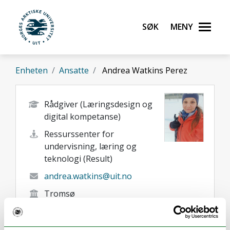
Gå til hovedinnhold
Søk
Meny
UiT Norges arktiske universitet
Enheten
Ansatte
Andrea Watkins Perez
Rådgiver (Læringsdesign og
digital kompetanse)
Ressurssenter for
undervisning, læring og
teknologi (Result)
andrea.watkins@uit.no
Tromsø
Her finner du meg