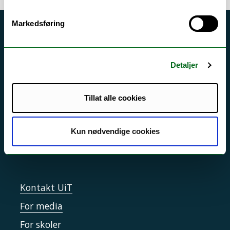
Markedsføring
Akutt hjelp
Si ifra!
Detaljer
Driftsmeldinger
Personvern ved UiT
Tillat alle cookies
Sikkerhet, beredskap og personvern
Informasjonskapsler
Kun nødvendige cookies
Tilgjengelighetserklæring
Kontakt UiT
For media
For skoler