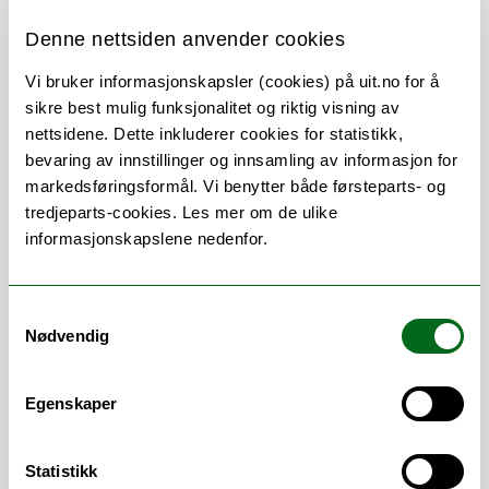
Denne nettsiden anvender cookies
Vi bruker informasjonskapsler (cookies) på uit.no for å
sikre best mulig funksjonalitet og riktig visning av
Om
Forskning og undervisning
nettsidene. Dette inkluderer cookies for statistikk,
bevaring av innstillinger og innsamling av informasjon for
Her finner du meg
markedsføringsformål. Vi benytter både førsteparts- og
tredjeparts-cookies. Les mer om de ulike
informasjonskapslene nedenfor.
Vitenskapelige
Samtykkevalg
arbeidsområder
Nødvendig
Klassisk filologi
/
Andre pedagogiske fag
Egenskaper
Statistikk