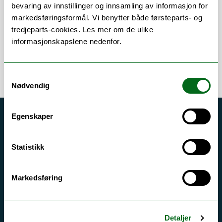
Om
Forskning og undervisning
bevaring av innstillinger og innsamling av informasjon for
markedsføringsformål. Vi benytter både førsteparts- og
tredjeparts-cookies. Les mer om de ulike
informasjonskapslene nedenfor.
Samtykkevalg
Nødvendig
Egenskaper
Akutt hjelp
Si ifra!
Statistikk
Driftsmeldinger
Personvern ved UiT
Markedsføring
Sikkerhet, beredskap og personvern
Informasjonskapsler
Detaljer