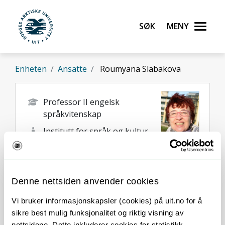
Gå til hovedinnhold
Søk
Meny
UiT Norges arktiske universitet
Enheten
Ansatte
Roumyana Slabakova
Professor II engelsk
språkvitenskap
Institutt for språk og kultur
roumyana.slabakova@uit.no
Tromsø
Denne nettsiden anvender cookies
Vi bruker informasjonskapsler (cookies) på uit.no for å
sikre best mulig funksjonalitet og riktig visning av
nettsidene. Dette inkluderer cookies for statistikk,