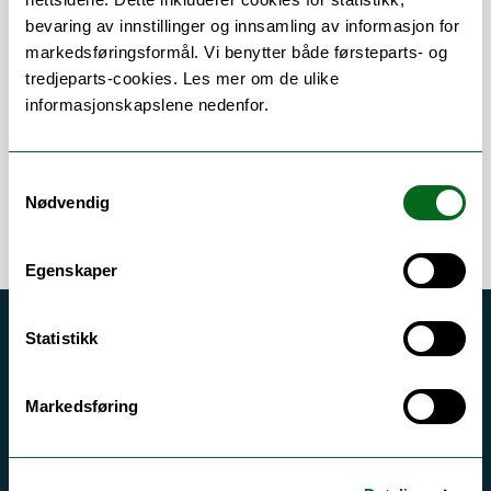
bevaring av innstillinger og innsamling av informasjon for
Om
Forskning og undervisning
markedsføringsformål. Vi benytter både førsteparts- og
Publikasjoner
tredjeparts-cookies. Les mer om de ulike
informasjonskapslene nedenfor.
Samtykkevalg
Nødvendig
Egenskaper
Statistikk
Akutt hjelp
Si ifra!
Markedsføring
Driftsmeldinger
Personvern ved UiT