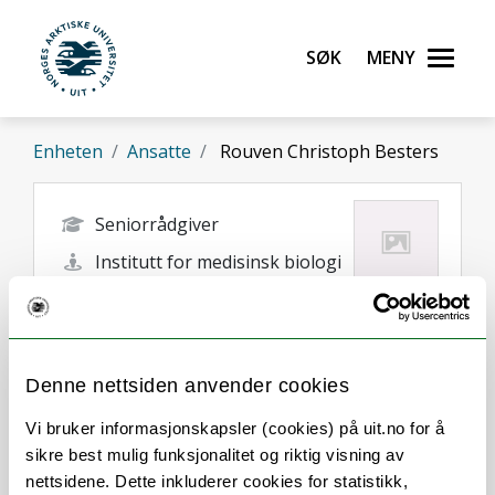
Gå til hovedinnhold
Søk
Meny
UiT Norges arktiske universitet
Enheten
Ansatte
Rouven Christoph Besters
Seniorrådgiver
Institutt for medisinsk biologi
rouven.c.besters@uit.no
Tromsø
Denne nettsiden anvender cookies
Vi bruker informasjonskapsler (cookies) på uit.no for å
sikre best mulig funksjonalitet og riktig visning av
nettsidene. Dette inkluderer cookies for statistikk,