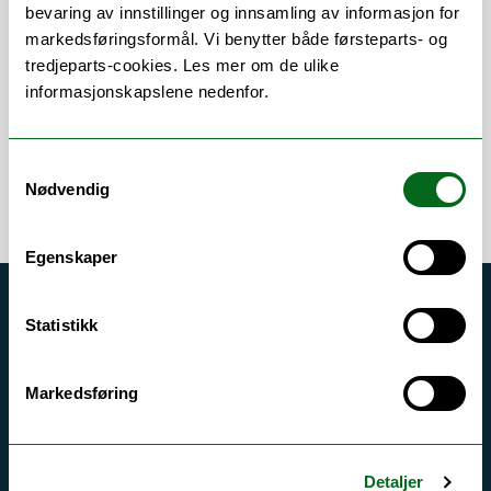
Om
Forskning og undervisning
bevaring av innstillinger og innsamling av informasjon for
markedsføringsformål. Vi benytter både førsteparts- og
Publikasjoner
tredjeparts-cookies. Les mer om de ulike
informasjonskapslene nedenfor.
Samtykkevalg
Nødvendig
Egenskaper
Akutt hjelp
Statistikk
Si ifra!
Driftsmeldinger
Markedsføring
Personvern ved UiT
Sikkerhet, beredskap og personvern
Detaljer