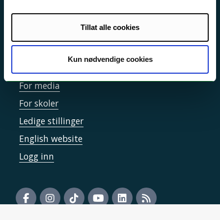
Informasjonskapsler
Tilgjengelighetserklæring
Tillat alle cookies
Kun nødvendige cookies
Kontakt UiT
For media
For skoler
Ledige stillinger
English website
Logg inn