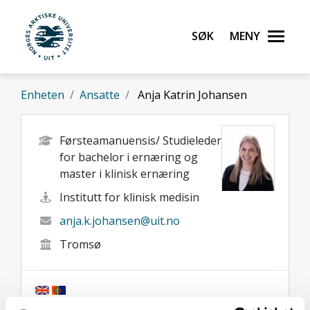
Gå til hovedinnhold
Søk
Meny
UiT Norges arktiske universitet
Enheten
Ansatte
Anja Katrin Johansen
Førsteamanuensis/ Studieleder
for bachelor i ernæring og
master i klinisk ernæring
Institutt for klinisk medisin
anja.k.johansen@uit.no
Tromsø