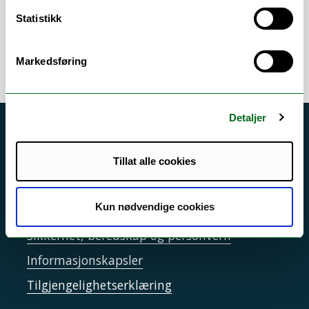
Statistikk
Markedsføring
Detaljer
Akutt hjelp
Si ifra!
Tillat alle cookies
Driftsmeldinger
Kun nødvendige cookies
Personvern ved UiT
Sikkerhet, beredskap og personvern
Informasjonskapsler
Tilgjengelighetserklæring