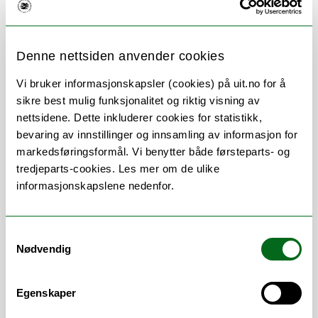
Om
Forskning og undervisning
Denne nettsiden anvender cookies
Publikasjoner
Vi bruker informasjonskapsler (cookies) på uit.no for å
sikre best mulig funksjonalitet og riktig visning av
nettsidene. Dette inkluderer cookies for statistikk,
bevaring av innstillinger og innsamling av informasjon for
Stillingsbeskrivelse
markedsføringsformål. Vi benytter både førsteparts- og
tredjeparts-cookies. Les mer om de ulike
Førsteamanuensis ved
I
nstitutt for
informasjonskapslene nedenfor.
klinisk medisin
Studieleder på bachelor i ernæring og
master i klinisk ernæring
Samtykkevalg
Nødvendig
Autorisert klinisk ernæringsfysiolog
(kef) med tilknytning til
Ernæringssenteret ved
Egenskaper
Universitetssykehuset i Nord-Norge