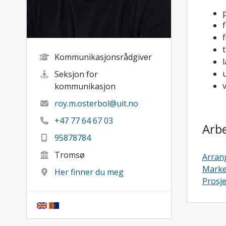
p
f
f
Kommunikasjonsrådgiver
l
Seksjon for
kommunikasjon
roy.m.osterbol@uit.no
+47 77 64 67 03
Arb
95878784
Tromsø
Arran
Marke
Her finner du meg
Prosje