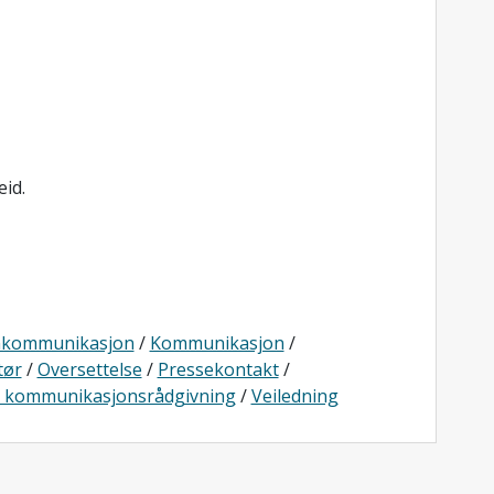
id.
nkommunikasjon
/
Kommunikasjon
/
tør
/
Oversettelse
/
Pressekontakt
/
k kommunikasjonsrådgivning
/
Veiledning