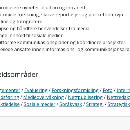
rodusere nyheter til uit.no og intranett.
ormidle forskning, skrive reportasjer og portrettintervju.
ilme og fotografere.
tipse og håndtere henvendelser fra media.
age innhold til sosiale medier.
utforme kommunikasjonsplaner og koordinere prosjekter.
veilede ansatte innen informasjons- og kommunikasjonsarbe
eidsområder
gementer
/
Evaluering
/
Forskningsformidling
/
Foto
/
Inter
dsføring
/
Medieovervåkning
/
Nettpublisering
/
Nettredak
ktledelse
/
Sosiale medier
/
Språkvask
/
Strategi
/
Strategis