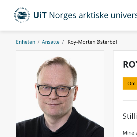
Gå til hovedinnhold
UiT Norges arktiske universitet
Enheten
Ansatte
Roy-Morten Østerbøl
RO
Om
Stil
Mine 