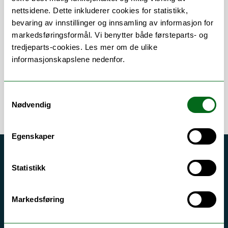
nettsidene. Dette inkluderer cookies for statistikk,
Om
Forskning og undervisning
bevaring av innstillinger og innsamling av informasjon for
markedsføringsformål. Vi benytter både førsteparts- og
Publikasjoner
tredjeparts-cookies. Les mer om de ulike
informasjonskapslene nedenfor.
Samtykkevalg
Nødvendig
Egenskaper
Akutt hjelp
Statistikk
Si ifra!
Driftsmeldinger
Markedsføring
Personvern ved UiT