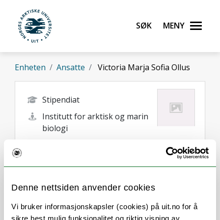
Gå til hovedinnhold
Søk
Meny
UiT Norges arktiske universitet
Enheten
Ansatte
Victoria Marja Sofia Ollus
Stipendiat
Institutt for arktisk og marin
biologi
victoria.ollus@uit.no
Tromsø
Denne nettsiden anvender cookies
Vi bruker informasjonskapsler (cookies) på uit.no for å
sikre best mulig funksjonalitet og riktig visning av