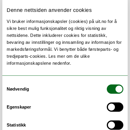
Denne nettsiden anvender cookies
Vi bruker informasjonskapsler (cookies) på uit.no for å
Om
Forskning og undervisning
sikre best mulig funksjonalitet og riktig visning av
nettsidene. Dette inkluderer cookies for statistikk,
Her finner du meg
bevaring av innstillinger og innsamling av informasjon for
markedsføringsformål. Vi benytter både førsteparts- og
tredjeparts-cookies. Les mer om de ulike
informasjonskapslene nedenfor.
Arbeidsområder
Samtykkevalg
Emner
/
Godkjenning (innpass)
/
Nødvendig
Studieadministrasjon
/
Studieplaner
/
TP
/
Timeplanlegging
Egenskaper
Statistikk