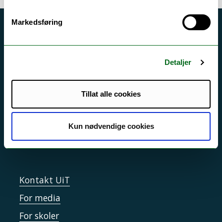
Markedsføring
Akutt hjelp
Si ifra!
Detaljer
Driftsmeldinger
Personvern ved UiT
Tillat alle cookies
Sikkerhet, beredskap og personvern
Informasjonskapsler
Kun nødvendige cookies
Tilgjengelighetserklæring
Kontakt UiT
For media
For skoler