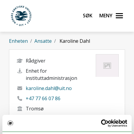
Gå til hovedinnhold
Søk
Meny
UiT Norges arktiske universitet
Enheten
Ansatte
Karoline Dahl
Rådgiver
Enhet for
instituttadministrasjon
karoline.dahl@uit.no
+47 77 66 07 86
Tromsø
Her finner du meg