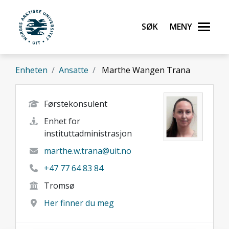
Gå til hovedinnhold
Søk
Meny
UiT Norges arktiske universitet
Enheten
Ansatte
Marthe Wangen Trana
Førstekonsulent
Enhet for
instituttadministrasjon
marthe.w.trana@uit.no
+47 77 64 83 84
Tromsø
Her finner du meg