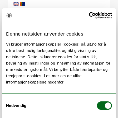
Om
Forskning og undervisning
Denne nettsiden anvender cookies
Her finner du meg
Vi bruker informasjonskapsler (cookies) på uit.no for å
sikre best mulig funksjonalitet og riktig visning av
nettsidene. Dette inkluderer cookies for statistikk,
Stillingsbeskrivelse
bevaring av innstillinger og innsamling av informasjon for
markedsføringsformål. Vi benytter både førsteparts- og
tredjeparts-cookies. Les mer om de ulike
Jobber med eksamen for institutt tilknyttet
informasjonskapslene nedenfor.
HSL-fak.
Er du student og har spørsmål, kontakt
Samtykkevalg
aisi@hjelp.uit.no eller ring på vårt felles
Nødvendig
telefonnummer 77660793.