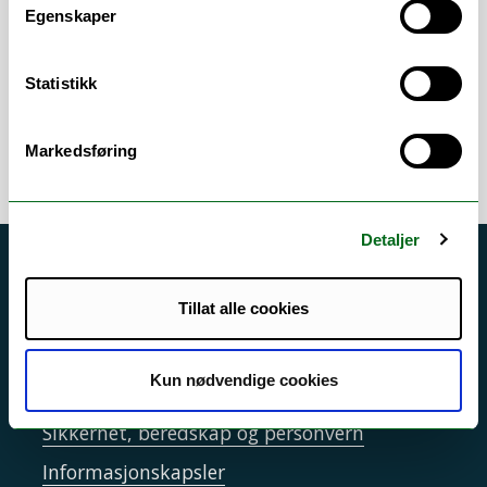
Arbeidsområder
Egenskaper
Digital eksamen
/
Eksamen
/
Klager
/
Statistikk
Studieadministrasjon
/
WISEflow
Markedsføring
Detaljer
Akutt hjelp
Tillat alle cookies
Si ifra!
Driftsmeldinger
Kun nødvendige cookies
Personvern ved UiT
Sikkerhet, beredskap og personvern
Informasjonskapsler