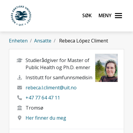
Gå til hovedinnhold
Søk
Meny
UiT Norges arktiske universitet
Enheten
Ansatte
Rebeca López Climent
Studierådgiver for Master of
Public Health og Ph.D. emner
Institutt for samfunnsmedisin
rebeca.l.climent@uit.no
+47 77 64 47 11
Tromsø
Her finner du meg