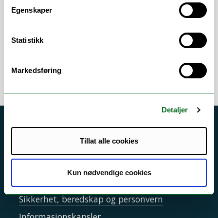
- Studierådgivning
Egenskaper
- Administrativ støtte til blant annet
Statistikk
emneledere og studieledere i studiesaker
Markedsføring
Detaljer
Akutt hjelp
Tillat alle cookies
Si ifra!
Driftsmeldinger
Kun nødvendige cookies
Personvern ved UiT
Sikkerhet, beredskap og personvern
Informasjonskapsler