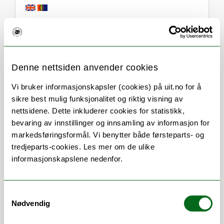
Om
Forskning og undervisning
Denne nettsiden anvender cookies
Her finner du meg
Vi bruker informasjonskapsler (cookies) på uit.no for å
sikre best mulig funksjonalitet og riktig visning av
nettsidene. Dette inkluderer cookies for statistikk,
Stillingsbeskrivelse
bevaring av innstillinger og innsamling av informasjon for
markedsføringsformål. Vi benytter både førsteparts- og
tredjeparts-cookies. Les mer om de ulike
Studierådgiver for Master of Puclic Health
informasjonskapslene nedenfor.
og PhD emnene til Institutt for
samfunnsmedisin.
Samtykkevalg
- Timeplanlegging
Nødvendig
- Eksamen