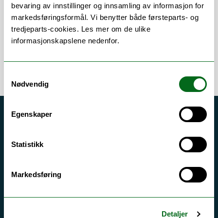
Om
Forskning og undervisning
bevaring av innstillinger og innsamling av informasjon for
markedsføringsformål. Vi benytter både førsteparts- og
tredjeparts-cookies. Les mer om de ulike
informasjonskapslene nedenfor.
Samtykkevalg
Nødvendig
Egenskaper
Akutt hjelp
Si ifra!
Statistikk
Driftsmeldinger
Personvern ved UiT
Markedsføring
Sikkerhet, beredskap og personvern
Informasjonskapsler
Detaljer