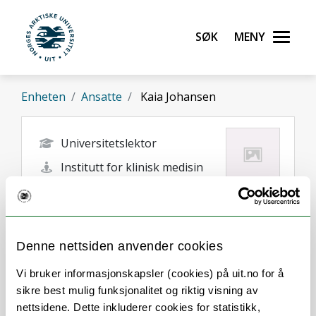
Gå til hovedinnhold
Søk
Meny
UiT Norges arktiske universitet
Enheten
Ansatte
Kaia Johansen
Universitetslektor
Institutt for klinisk medisin
kaia.johansen@uit.no
Tromsø
Denne nettsiden anvender cookies
Vi bruker informasjonskapsler (cookies) på uit.no for å
sikre best mulig funksjonalitet og riktig visning av
nettsidene. Dette inkluderer cookies for statistikk,