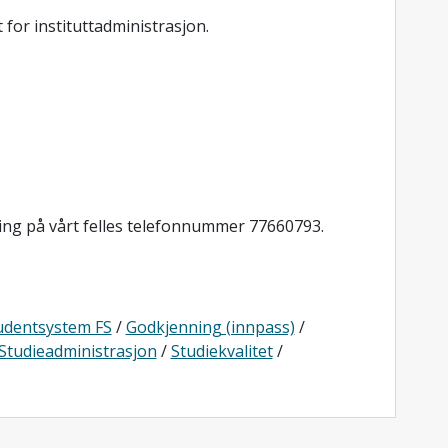
for instituttadministrasjon.
ring på vårt felles telefonnummer 77660793.
tudentsystem FS
/
Godkjenning (innpass)
/
Studieadministrasjon
/
Studiekvalitet
/