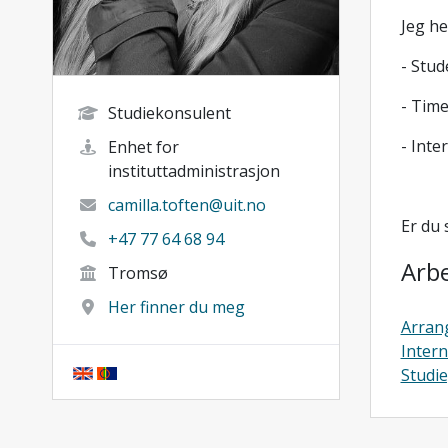
Jeg he
- Stud
- Time
Studiekonsulent
- Inte
Enhet for
instituttadministrasjon
camilla.toften@uit.no
Er du 
+47 77 64 68 94
Arb
Tromsø
Her finner du meg
Arran
Intern
Studi