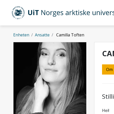
Gå til hovedinnhold
UiT Norges arktiske universitet
Enheten
Ansatte
Camilla Toften
CA
Om
Stil
Hei!