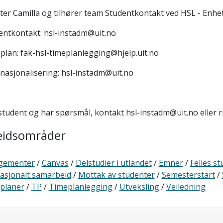
ter Camilla og tilhører team Studentkontakt ved HSL - Enhet 
entkontakt: hsl-instadm@uit.no
plan: fak-hsl-timeplanlegging@hjelp.uit.no
rnasjonalisering: hsl-instadm@uit.no
student og har spørsmål, kontakt hsl-instadm@uit.no eller 
eidsområder
gementer
/
Canvas
/
Delstudier i utlandet
/
Emner
/
Felles s
asjonalt samarbeid
/
Mottak av studenter
/
Semesterstart
/
eplaner
/
TP
/
Timeplanlegging
/
Utveksling
/
Veiledning