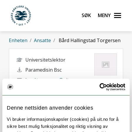
Gå til hovedinnhold
Søk
Meny
UiT Norges arktiske universitet
Enheten
Ansatte
Bård Hallingstad Torgersen
Universitetslektor
Paramedisin Bsc
bard.torgersen@uit.no
+47 77 64 52 39
Tromsø
Denne nettsiden anvender cookies
Vi bruker informasjonskapsler (cookies) på uit.no for å
sikre best mulig funksjonalitet og riktig visning av