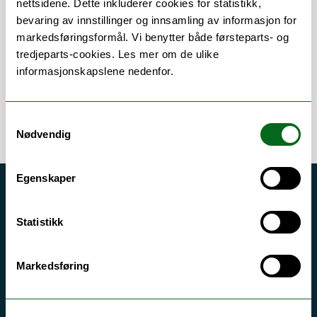
nettsidene. Dette inkluderer cookies for statistikk,
bevaring av innstillinger og innsamling av informasjon for
Om
Forskning og undervisning
markedsføringsformål. Vi benytter både førsteparts- og
tredjeparts-cookies. Les mer om de ulike
informasjonskapslene nedenfor.
Samtykkevalg
Nødvendig
Egenskaper
Akutt hjelp
Si ifra!
Statistikk
Driftsmeldinger
Markedsføring
Personvern ved UiT
Sikkerhet, beredskap og personvern